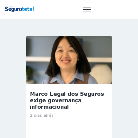
NOTÍCIAS
REVISTA
ESPECIAIS
GAIVOTA DE
OURO
ST SUMMIT
Marco Legal dos Seguros
MULHERES
exige governança
GESTORAS
informacional
HOMEST
2 dias atrás
HOME