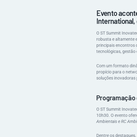
Evento aconte
International
O ST Summit Inovatec
robusta e altamente 
principais encontros 
tecnológicas, gestão 
Com um formato dinâm
propício para o netw
soluções inovadoras p
Programação 
O ST Summit Inovatec
10h30. O evento ofere
Ambientais e RC Ambi
Dentre os destaques,