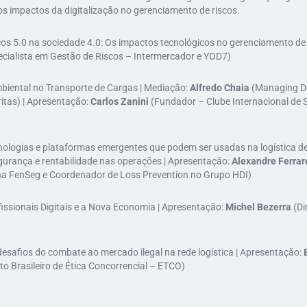
 os impactos da digitalização no gerenciamento de riscos.
cos 5.0 na sociedade 4.0: Os impactos tecnológicos no gerenciamento de 
cialista em Gestão de Riscos – Intermercador e YOD7)
mbiental no Transporte de Cargas | Mediação:
Alfredo Chaia
(Managing Di
ritas) | Apresentação:
Carlos Zanini
(Fundador – Clube Internacional de 
cnologias e plataformas emergentes que podem ser usadas na logística d
gurança e rentabilidade nas operações | Apresentação:
Alexandre Ferrar
a FenSeg e Coordenador de Loss Prevention no Grupo HDI)
fissionais Digitais e a Nova Economia | Apresentação:
Michel Bezerra
(Di
desafios do combate ao mercado ilegal na rede logística | Apresentação:
to Brasileiro de Ética Concorrencial – ETCO)​