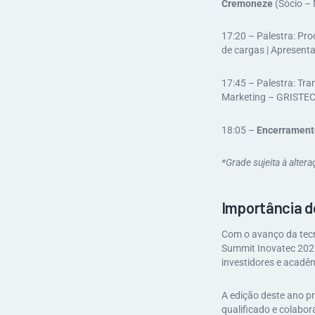
Cremoneze
(Sócio –
17:20 – Palestra: Pr
de cargas | Apresent
17:45 – Palestra: Tra
Marketing – GRISTEC
18:05 –
Encerrament
*Grade sujeita à alter
Importância d
Com o avanço da tecn
Summit Inovatec 2025
investidores e acadêm
A edição deste ano p
qualificado e colabor