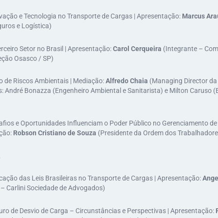
ovação e Tecnologia no Transporte de Cargas | Apresentação:
Marcus Ara
uros e Logística​)
erceiro Setor no Brasil | Apresentação:
Carol Cerqueira
(Integrante – Com
ção Osasco / SP)​
ão de Riscos Ambientais | Mediação:
Alfredo Chaia
(Managing Director da 
s: André Bonazza (Engenheiro Ambiental e Sanitarista​) e Milton Caruso 
safios e Oportunidades Influenciam o Poder Público no Gerenciamento de 
ação:
Robson Cristiano de Souza
(Presidente da Ordem dos Trabalhadores
icação das Leis Brasileiras no Transporte de Cargas | Apresentação:
Angel
– Carlini Sociedade de Advogados​)
uro de Desvio de Carga – Circunstâncias e Perspectivas | Apresentação: