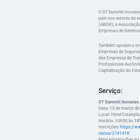
O ST Summit Inovatec
país nos setores de s
(ABGR); a Associação
Empresas de Gerencia
Também apoiam o even
Empresas de Seguros 
das Empresas de Tran
Profissionais Autôno
Capitalização do Est
Serviço:
ST Summit Inovatec
Data: 13 de março de
Local: Hotel Estanpl
Horário: 10h30 às 1
Inscrições:
https://w
riscos/2741418
Mais informações no 