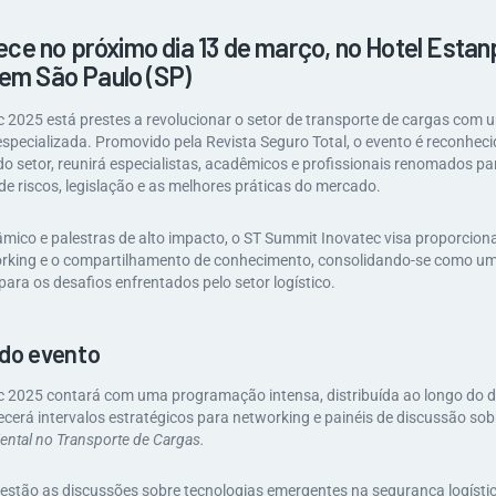
ce no próximo dia 13 de março, no Hotel Estan
, em São Paulo (SP)
 2025 está prestes a revolucionar o setor de transporte de cargas co
especializada. Promovido pela Revista Seguro Total, o evento é reconhe
do setor, reunirá especialistas, acadêmicos e profissionais renomados p
de riscos, legislação e as melhores práticas do mercado.
ico e palestras de alto impacto, o ST Summit Inovatec visa proporcio
orking e o compartilhamento de conhecimento, consolidando-se como u
ara os desafios enfrentados pelo setor logístico.
do evento
 2025 contará com uma programação intensa, distribuída ao longo do dia
cerá intervalos estratégicos para networking e painéis de discussão so
ental no Transporte de Cargas.
 estão as discussões sobre tecnologias emergentes na segurança logístic