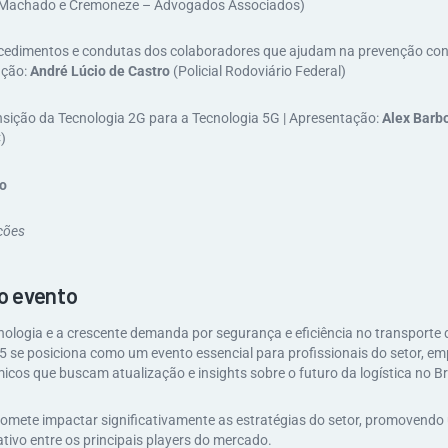
 Machado e Cremoneze – Advogados Associados​)
ocedimentos e condutas dos colaboradores que ajudam na prevenção con
ação:
André Lúcio de Castro
(Policial Rodoviário Federal)
nsição da Tecnologia 2G para a Tecnologia 5G | Apresentação:
Alex Barb
)
o
ações
o evento
ologia e a crescente demanda por segurança e eficiência no transporte 
 se posiciona como um evento essencial para profissionais do setor, em
icos que buscam atualização e insights sobre o futuro da logística no Bra
romete impactar significativamente as estratégias do setor, promovend
ativo entre os principais players do mercado.