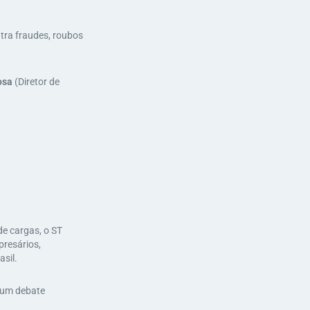
tra fraudes, roubos
osa
(Diretor de
de cargas, o ST
presários,
sil.
o um debate