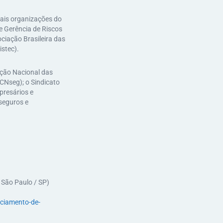
pais organizações do
de Gerência de Riscos
ciação Brasileira das
stec).
ação Nacional das
CNseg); o Sindicato
presários e
seguros e
 São Paulo / SP)
ciamento-de-