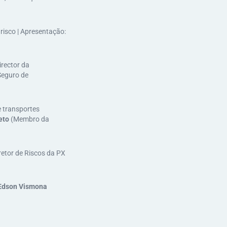
risco | Apresentação:
rector da
Seguro de
e transportes
eto
(Membro da
retor de Riscos da PX
Edson Vismona