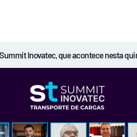
NOTÍCIAS
REVISTA
ESPECIAIS
GAIVOTA DE OURO
ST SUMMIT
MULHERES GESTORAS
HOMEST
HOME
ummit Inovatec, que acontece nesta quint