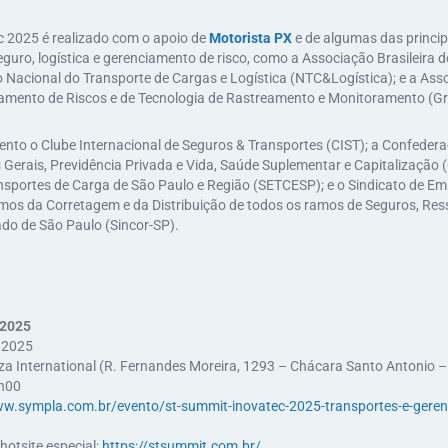
 2025 é realizado com o apoio de
Motorista PX
e de algumas das princi
eguro, logística e gerenciamento de risco, como a Associação Brasileira 
 Nacional do Transporte de Cargas e Logística (NTC&Logística); e a Asso
mento de Riscos e de Tecnologia de Rastreamento e Monitoramento (Gri
to o Clube Internacional de Seguros & Transportes (CIST); a Confeder
Gerais, Previdência Privada e Vida, Saúde Suplementar e Capitalização (
sportes de Carga de São Paulo e Região (SETCESP); e o Sindicato de Em
mos da Corretagem e da Distribuição de todos os ramos de Seguros, Res
ado de São Paulo (Sincor-SP).
 2025
 2025
aza International (R. Fernandes Moreira, 1293 – Chácara Santo Antonio –
8h00
ww.sympla.com.br/evento/st-summit-inovatec-2025-transportes-e-geren
hotsite especial:
https://stsummit.com.br/