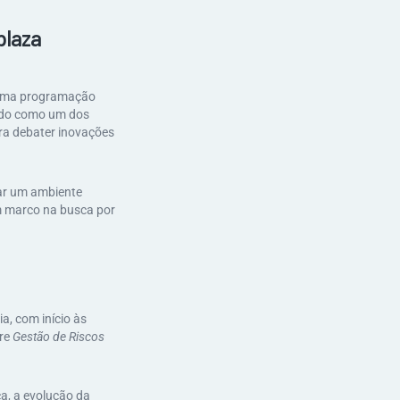
plaza
m uma programação
cido como um dos
ara debater inovações
nar um ambiente
m marco na busca por
, com início às
bre
Gestão de Riscos
a, a evolução da