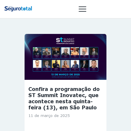
NOTÍCIAS
REVISTA
ESPECIAIS
GAIVOTA DE
OURO
ST SUMMIT
Confira a programação do
MULHERES
ST Summit Inovatec, que
GESTORAS
acontece nesta quinta-
feira (13), em São Paulo
HOMEST
11 de março de 2025
HOME