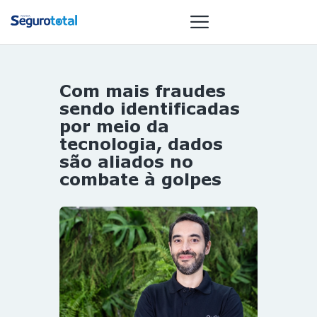
Com mais fraudes
NOTÍCIAS
sendo identificadas
REVISTA
por meio da
tecnologia, dados
ESPECIAIS
são aliados no
GAIVOTA DE
combate à golpes
OURO
ST SUMMIT
MULHERES
GESTORAS
HOMEST
HOME