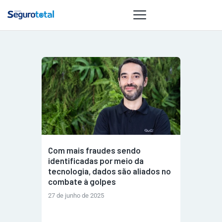
NOTÍCIAS
REVISTA
ESPECIAIS
GAIVOTA DE
OURO
ST SUMMIT
Com mais fraudes sendo
MULHERES
identificadas por meio da
GESTORAS
tecnologia, dados são aliados no
combate à golpes
HOMEST
27 de junho de 2025
HOME