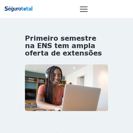
Primeiro semestre
NOTÍCIAS
na ENS tem ampla
REVISTA
oferta de extensões
ESPECIAIS
GAIVOTA DE
OURO
ST SUMMIT
MULHERES
GESTORAS
HOMEST
HOME