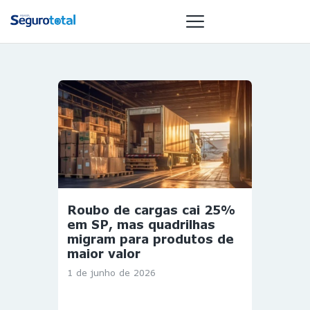
NOTÍCIAS
REVISTA
ESPECIAIS
GAIVOTA DE
OURO
ST SUMMIT
Roubo de cargas cai 25%
MULHERES
em SP, mas quadrilhas
GESTORAS
migram para produtos de
maior valor
HOMEST
1 de junho de 2026
HOME