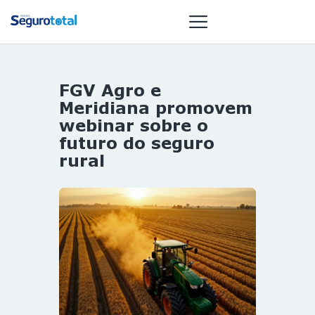
FGV Agro e
NOTÍCIAS
Meridiana promovem
REVISTA
webinar sobre o
futuro do seguro
ESPECIAIS
rural
GAIVOTA DE
OURO
ST SUMMIT
MULHERES
GESTORAS
HOMEST
HOME