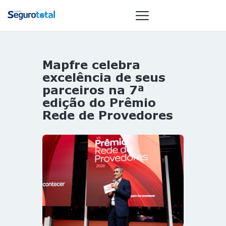
Mapfre celebra
NOTÍCIAS
excelência de seus
REVISTA
parceiros na 7ª
edição do Prêmio
ESPECIAIS
Rede de Provedores
GAIVOTA DE
OURO
ST SUMMIT
MULHERES
GESTORAS
HOMEST
HOME