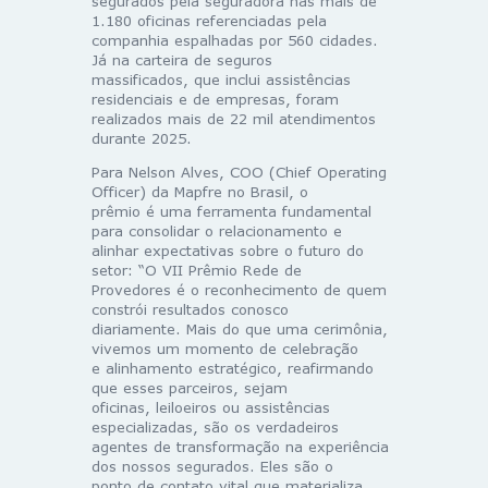
segurados pela seguradora nas mais de
1.180 oficinas referenciadas pela
companhia espalhadas por 560 cidades.
Já na carteira de seguros
massificados, que inclui assistências
residenciais e de empresas, foram
realizados mais de 22 mil atendimentos
durante 2025.
Para Nelson Alves, COO (Chief Operating
Officer) da Mapfre no Brasil, o
prêmio é uma ferramenta fundamental
para consolidar o relacionamento e
alinhar expectativas sobre o futuro do
setor: “O VII Prêmio Rede de
Provedores é o reconhecimento de quem
constrói resultados conosco
diariamente. Mais do que uma cerimônia,
vivemos um momento de celebração
e alinhamento estratégico, reafirmando
que esses parceiros, sejam
oficinas, leiloeiros ou assistências
especializadas, são os verdadeiros
agentes de transformação na experiência
dos nossos segurados. Eles são o
ponto de contato vital que materializa