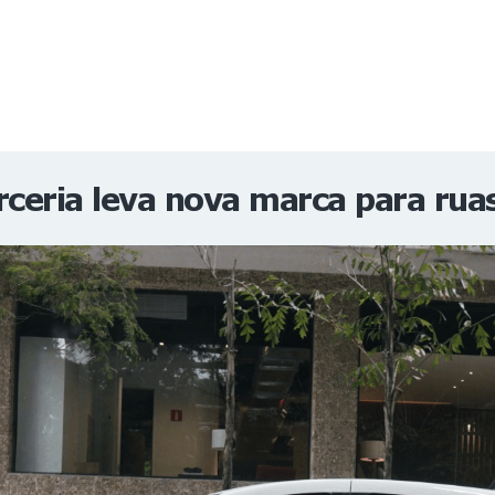
NOTÍCIAS
REVISTA
ESPECIAIS
GAIVOTA DE OURO
ST SUMMIT
MULHERES GESTORAS
HOMEST
HOME
ceria leva nova marca para ruas