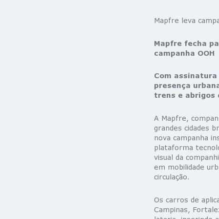
Mapfre leva campa
Mapfre fecha pa
campanha OOH
Com assinatura ‘
presença urbana
trens e abrigos
A Mapfre, companhi
grandes cidades b
nova campanha ins
plataforma tecnoló
visual da companhi
em mobilidade urb
circulação.
Os carros de aplic
Campinas, Fortale