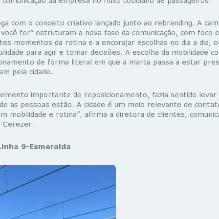
 a comunicação da empresa no fluxo cotidiano de passageiros.
a com o conceito criativo lançado junto ao rebranding. A cam
 você for” estruturam a nova fase da comunicação, com foco
ntes momentos da rotina e a encorajar escolhas no dia a dia, 
ilidade para agir e tomar decisões. A escolha da mobilidade c
ionamento de forma literal em que a marca passa a estar pre
am pela cidade.
imento importante de reposicionamento, fazia sentido levar
nde as pessoas estão. A cidade é um meio relevante de contat
 mobilidade e rotina”, afirma a diretora de clientes, comuni
a Cerezer.
Linha 9-Esmeralda