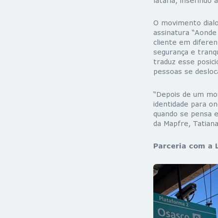
lataria, inserindo
O movimento dialog
assinatura “Aonde
cliente em difere
segurança e tranqu
traduz esse posic
pessoas se desloc
“Depois de um mov
identidade para o
quando se pensa em
da Mapfre, Tatian
Parceria com a 