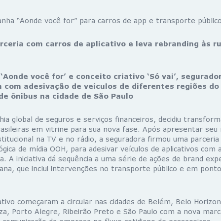
nha “Aonde você for” para carros de app e transporte públic
rceria com carros de aplicativo e leva rebranding às r
Aonde você for’ e conceito criativo ‘Só vai’, segurado
 com adesivação de veículos de diferentes regiões do 
 de ônibus na cidade de São Paulo
a global de seguros e serviços financeiros, decidiu transform
rasileiras em vitrine para sua nova fase. Após apresentar seu
titucional na TV e no rádio, a seguradora firmou uma parceria
gica de mídia OOH, para adesivar veículos de aplicativos com 
a. A iniciativa dá sequência a uma série de ações de brand ex
ana, que inclui intervenções no transporte público e em pont
ativo começaram a circular nas cidades de Belém, Belo Horizont
za, Porto Alegre, Ribeirão Preto e São Paulo com a nova marca