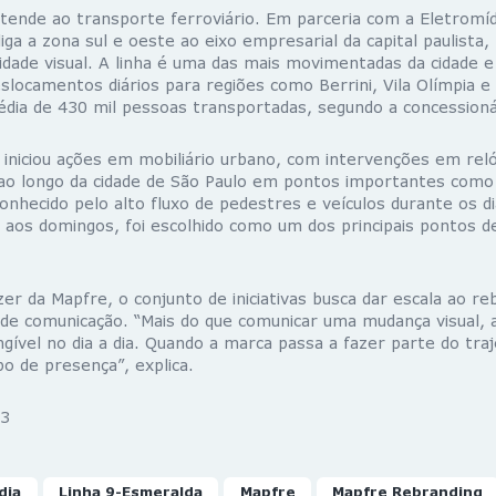
tende ao transporte ferroviário. Em parceria com a Eletromíd
iga a zona sul e oeste ao eixo empresarial da capital paulis
tidade visual. A linha é uma das mais movimentadas da cidade 
locamentos diários para regiões como Berrini, Vila Olímpia e
édia de 430 mil pessoas transportadas, segundo a concessionár
niciou ações em mobiliário urbano, com intervenções em reló
 ao longo da cidade de São Paulo em pontos importantes como
conhecido pelo alto fluxo de pedestres e veículos durante os 
 aos domingos, foi escolhido como um dos principais pontos de 
er da Mapfre, o conjunto de iniciativas busca dar escala ao re
s de comunicação. “Mais do que comunicar uma mudança visual, a
gível no dia a dia. Quando a marca passa a fazer parte do tra
po de presença”, explica.
3
dia
Linha 9-Esmeralda
Mapfre
Mapfre Rebranding