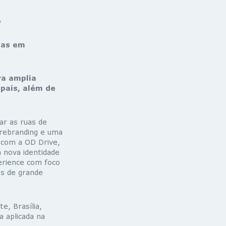
o
uas em
ra amplia
país, além de
ar as ruas de
 rebranding e uma
 com a OD Drive,
a nova identidade
perience com foco
os de grande
e, Brasília,
 aplicada na