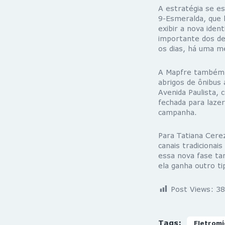
A estratégia se es
9-Esmeralda, que l
exibir a nova iden
importante dos des
os dias, há uma m
A Mapfre também i
abrigos de ônibus
Avenida Paulista, 
fechada para lazer
campanha.
Para Tatiana Cerez
canais tradicionai
essa nova fase tan
ela ganha outro ti
Post Views:
38
Tags:
Eletromí