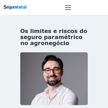
Os limites e riscos do
NOTÍCIAS
seguro paramétrico
REVISTA
no agronegócio
ESPECIAIS
GAIVOTA DE
OURO
ST SUMMIT
MULHERES
GESTORAS
HOMEST
HOME