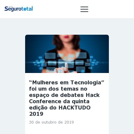
NOTÍCIAS
REVISTA
ESPECIAIS
GAIVOTA DE
OURO
“Mulheres em Tecnologia”
ST SUMMIT
foi um dos temas no
MULHERES
espaço de debates Hack
Conference da quinta
GESTORAS
edição do HACKTUDO
HOMEST
2019
HOME
30 de outubro de 2019