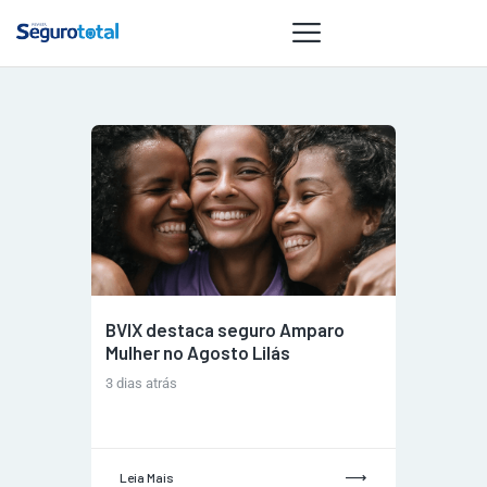
NOTÍCIAS
REVISTA
ESPECIAIS
GAIVOTA DE
OURO
ST SUMMIT
BVIX destaca seguro Amparo
MULHERES
Mulher no Agosto Lilás
GESTORAS
3 dias atrás
HOMEST
HOME
Leia Mais