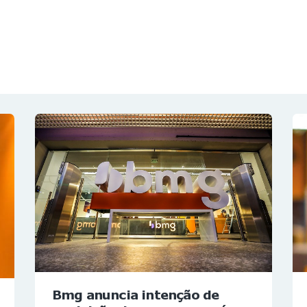
NOTÍCIAS
REVISTA
ESPECIAIS
GAIVOTA DE OURO
ST SUMMIT
MULHERES GESTORAS
HOMEST
HOME
Bmg anuncia intenção de