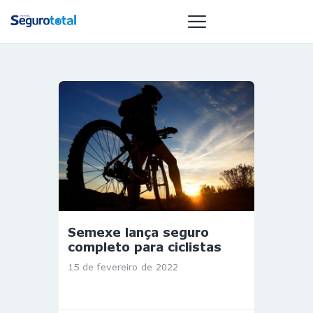
NOTÍCIAS
REVISTA
ESPECIAIS
GAIVOTA DE
OURO
ST SUMMIT
MULHERES
Semexe lança seguro
GESTORAS
completo para ciclistas
HOMEST
15 de fevereiro de 2022
HOME