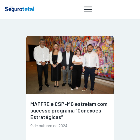
NOTÍCIAS
REVISTA
ESPECIAIS
GAIVOTA DE
OURO
ST SUMMIT
MULHERES
MAPFRE e CSP-MG estreiam com
GESTORAS
sucesso programa “Conexões
HOMEST
Estratégicas”
HOME
9 de outubro de 2024