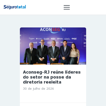
NOTÍCIAS
REVISTA
ESPECIAIS
GAIVOTA DE
OURO
ST SUMMIT
Aconseg-RJ reúne líderes
MULHERES
do setor na posse da
GESTORAS
diretoria reeleita
HOMEST
30 de julho de 2026
HOME