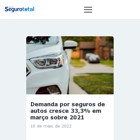
NOTÍCIAS
REVISTA
ESPECIAIS
GAIVOTA DE
OURO
ST SUMMIT
MULHERES
Demanda por seguros de
GESTORAS
autos cresce 33,3% em
HOMEST
março sobre 2021
HOME
10 de maio de 2022