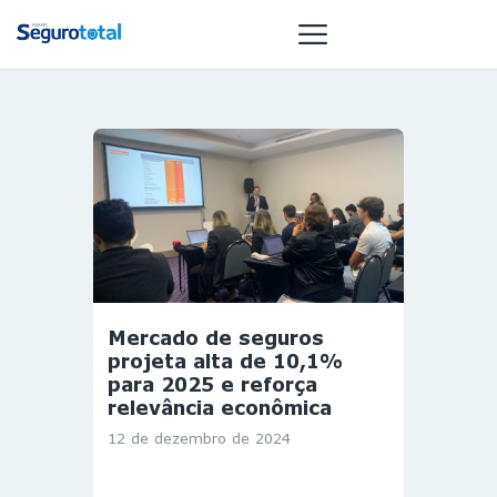
NOTÍCIAS
REVISTA
ESPECIAIS
GAIVOTA DE
OURO
ST SUMMIT
Mercado de seguros
MULHERES
projeta alta de 10,1%
GESTORAS
para 2025 e reforça
relevância econômica
HOMEST
12 de dezembro de 2024
HOME