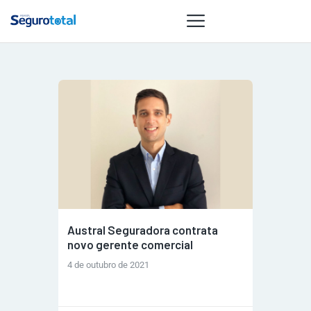
NOTÍCIAS
REVISTA
ESPECIAIS
GAIVOTA DE
OURO
ST SUMMIT
MULHERES
Austral Seguradora contrata
GESTORAS
novo gerente comercial
HOMEST
4 de outubro de 2021
HOME