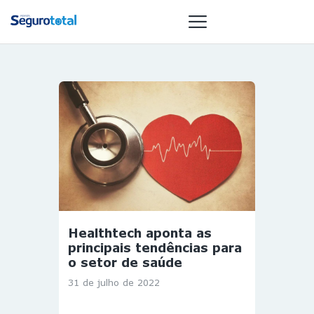
NOTÍCIAS
REVISTA
ESPECIAIS
GAIVOTA DE
OURO
ST SUMMIT
MULHERES
Healthtech aponta as
GESTORAS
principais tendências para
HOMEST
o setor de saúde
HOME
31 de julho de 2022