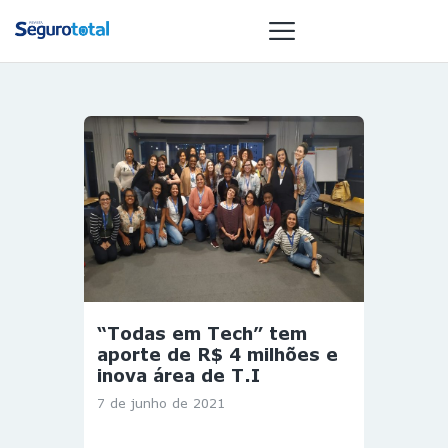
NOTÍCIAS
REVISTA
ESPECIAIS
GAIVOTA DE
OURO
ST SUMMIT
MULHERES
“Todas em Tech” tem
GESTORAS
aporte de R$ 4 milhões e
HOMEST
inova área de T.I
HOME
7 de junho de 2021