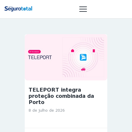
NOTÍCIAS
REVISTA
ESPECIAIS
GAIVOTA DE
OURO
ST SUMMIT
TELEPORT integra
MULHERES
proteção combinada da
GESTORAS
Porto
HOMEST
8 de julho de 2026
HOME