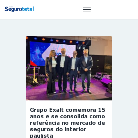
NOTÍCIAS
REVISTA
ESPECIAIS
GAIVOTA DE
OURO
ST SUMMIT
MULHERES
GESTORAS
Grupo Exalt comemora 15
HOMEST
anos e se consolida como
referência no mercado de
HOME
seguros do interior
paulista