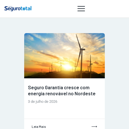
NOTÍCIAS
REVISTA
ESPECIAIS
GAIVOTA DE
OURO
ST SUMMIT
Seguro Garantia cresce com
MULHERES
energia renovável no Nordeste
GESTORAS
3 de julho de 2026
HOMEST
HOME
Leia Mais