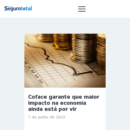
NOTÍCIAS
REVISTA
ESPECIAIS
GAIVOTA DE
OURO
ST SUMMIT
MULHERES
Coface garante que maior
GESTORAS
impacto na economia
HOMEST
ainda está por vir
HOME
7 de junho de 2022