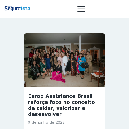
NOTÍCIAS
REVISTA
ESPECIAIS
GAIVOTA DE
OURO
ST SUMMIT
MULHERES
Europ Assistance Brasil
GESTORAS
reforça foco no conceito
HOMEST
de cuidar, valorizar e
desenvolver
HOME
9 de junho de 2022