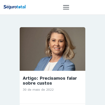
NOTÍCIAS
REVISTA
ESPECIAIS
GAIVOTA DE
OURO
ST SUMMIT
MULHERES
Artigo: Precisamos falar
GESTORAS
sobre custos
HOMEST
30 de maio de 2022
HOME