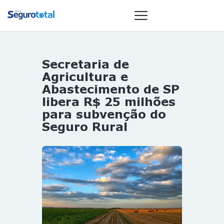
Secretaria de
NOTÍCIAS
Agricultura e
REVISTA
Abastecimento de SP
libera R$ 25 milhões
ESPECIAIS
para subvenção do
GAIVOTA DE
Seguro Rural
OURO
ST SUMMIT
MULHERES
GESTORAS
HOMEST
HOME