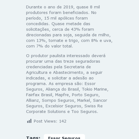
Durante o ano de 2019, quase 8 mil
produtores foram beneficiados. No
período, 15 mil apólices foram
concedidas. Quase metade das
solicitações, cerca de 43% foram
direcionadas para soja, seguida de milho,
com 13%, tomate e trigo, com 8% e uva,
com 7% do valor total.
O produtor paulista interessado deverá
procurar uma das treze seguradoras
credenciadas pela Secretaria de
Agricultura e Abastecimento, a seguir
indicadas, e solicitar a adesão ao
programa. As empresa são: Essor
Seguros, Aliança do Brasil, Tokio Marine,
Fairfax Brasil, Mapfre, Porto Seguro,
Allianz, Sompo Seguros, Markel, Sancor
Seguros, Excelsior Seguros, Swiss Re
Corporate Solutions e Too Seguros.
Post Views:
142
Tags:
Essor Seguros