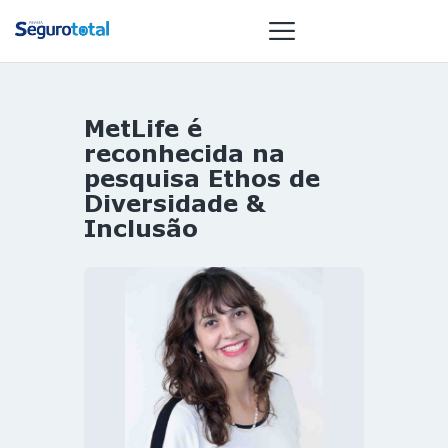
MetLife é
NOTÍCIAS
reconhecida na
REVISTA
pesquisa Ethos de
Diversidade &
ESPECIAIS
Inclusão
GAIVOTA DE
OURO
ST SUMMIT
MULHERES
GESTORAS
HOMEST
HOME