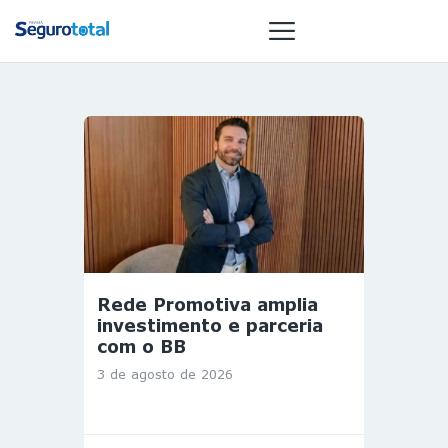
NOTÍCIAS
REVISTA
ESPECIAIS
GAIVOTA DE
OURO
ST SUMMIT
Rede Promotiva amplia
MULHERES
investimento e parceria
GESTORAS
com o BB
HOMEST
3 de agosto de 2026
HOME