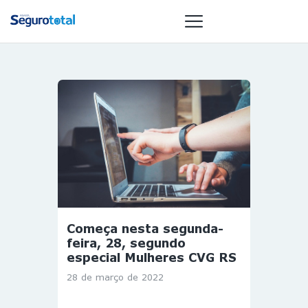
NOTÍCIAS
REVISTA
ESPECIAIS
GAIVOTA DE
OURO
ST SUMMIT
MULHERES
Começa nesta segunda-
GESTORAS
feira, 28, segundo
HOMEST
especial Mulheres CVG RS
HOME
28 de março de 2022