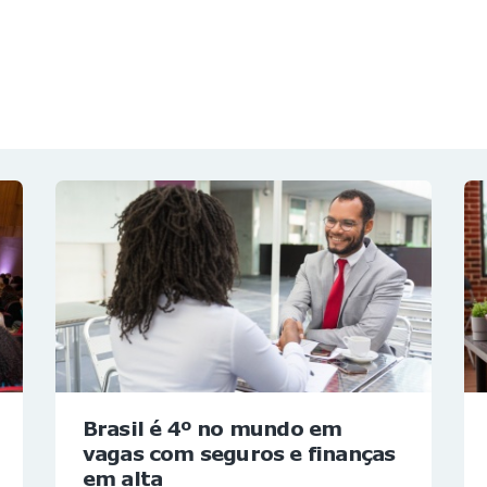
NOTÍCIAS
REVISTA
ESPECIAIS
GAIVOTA DE OURO
ST SUMMIT
MULHERES GESTORAS
HOMEST
HOME
Brasil é 4º no mundo em
vagas com seguros e finanças
em alta