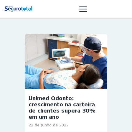
NOTÍCIAS
REVISTA
ESPECIAIS
GAIVOTA DE
OURO
ST SUMMIT
MULHERES
Unimed Odonto:
GESTORAS
crescimento na carteira
HOMEST
de clientes supera 30%
em um ano
HOME
22 de junho de 2022