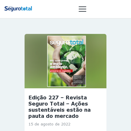
NOTÍCIAS
REVISTA
ESPECIAIS
GAIVOTA DE
OURO
ST SUMMIT
MULHERES
Edição 227 – Revista
GESTORAS
Seguro Total – Ações
HOMEST
sustentáveis estão na
pauta do mercado
HOME
15 de agosto de 2022