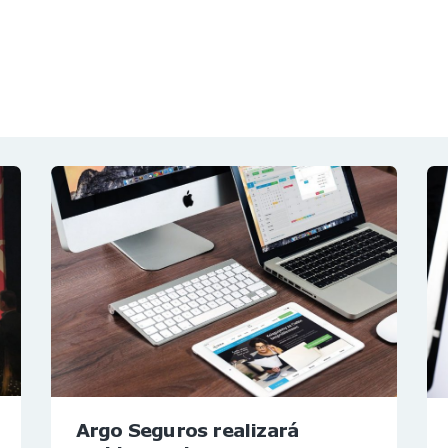
NOTÍCIAS
REVISTA
ESPECIAIS
GAIVOTA DE OURO
ST SUMMIT
MULHERES GESTORAS
HOMEST
HOME
Argo Seguros realizará