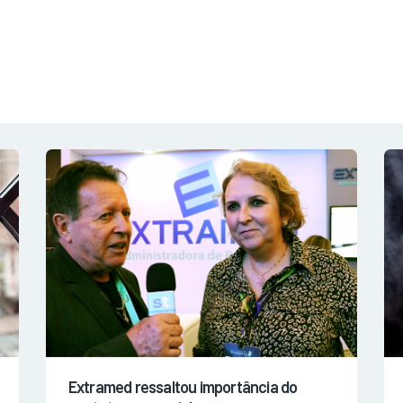
NOTÍCIAS
REVISTA
ESPECIAIS
GAIVOTA DE OURO
ST SUMMIT
MULHERES GESTORAS
HOMEST
HOME
Extramed ressaltou importância do