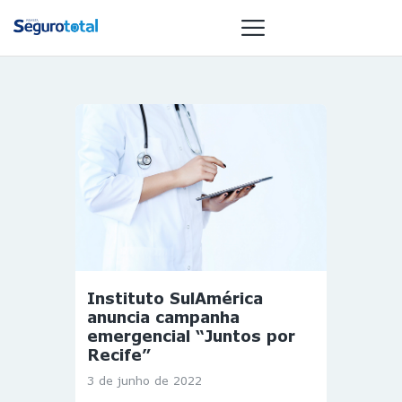
NOTÍCIAS
REVISTA
ESPECIAIS
GAIVOTA DE
OURO
ST SUMMIT
MULHERES
Instituto SulAmérica
GESTORAS
anuncia campanha
HOMEST
emergencial “Juntos por
Recife”
HOME
3 de junho de 2022