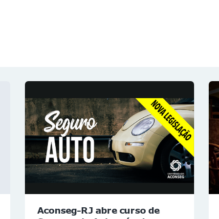
NOTÍCIAS
REVISTA
ESPECIAIS
GAIVOTA DE OURO
ST SUMMIT
MULHERES GESTORAS
HOMEST
HOME
Aconseg-RJ abre curso de