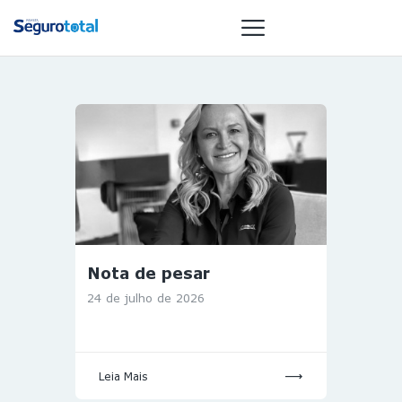
NOTÍCIAS
REVISTA
ESPECIAIS
GAIVOTA DE
OURO
ST SUMMIT
Nota de pesar
MULHERES
24 de julho de 2026
GESTORAS
HOMEST
HOME
Leia Mais